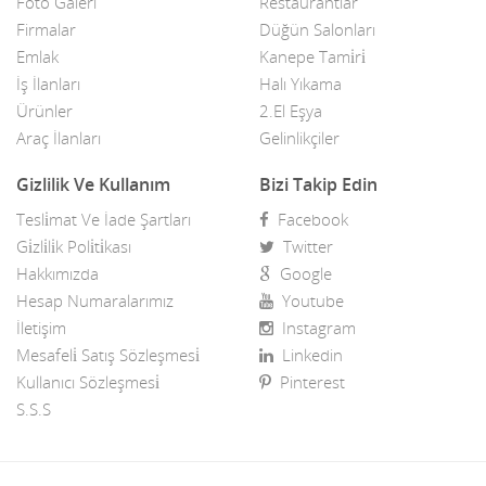
Foto Galeri
Restaurantlar
Firmalar
Düğün Salonları
Emlak
Kanepe Tami̇ri̇
İş İlanları
Halı Yıkama
Ürünler
2.El Eşya
Araç İlanları
Gelinlikçiler
Gizlilik Ve Kullanım
Bizi Takip Edin
Tesli̇mat Ve İade Şartları
Facebook
Gi̇zli̇li̇k Poli̇ti̇kası
Twitter
Hakkımızda
Google
Hesap Numaralarımız
Youtube
İletişim
Instagram
Mesafeli̇ Satış Sözleşmesi̇
Linkedin
Kullanıcı Sözleşmesi̇
Pinterest
S.S.S