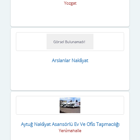
Yozgat
Arslanlar Nakli̇yat
Aytuğ Nakli̇yat Asansörlü Ev Ve Ofi̇s Taşımacılığı
Yeni̇mahalle