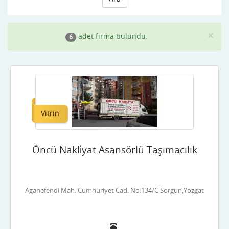
×
adet firma bulundu.
6
Vitrin
Öncü Nakli̇yat Asansörlü Taşımacılık
Agahefendi Mah. Cumhuriyet Cad. No:134/C Sorgun,Yozgat