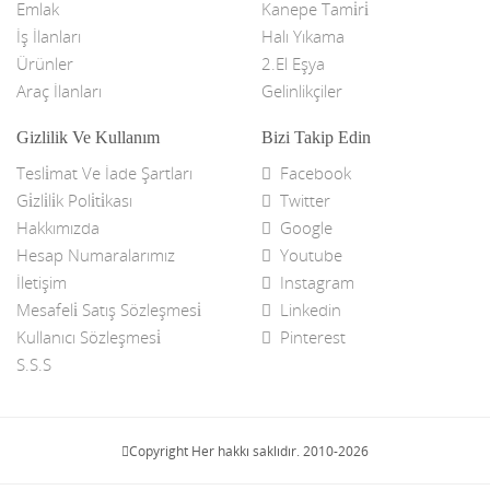
Emlak
Kanepe Tami̇ri̇
İş İlanları
Halı Yıkama
Ürünler
2.El Eşya
Araç İlanları
Gelinlikçiler
Gizlilik Ve Kullanım
Bizi Takip Edin
Tesli̇mat Ve İade Şartları
Facebook
Gi̇zli̇li̇k Poli̇ti̇kası
Twitter
Hakkımızda
Google
Hesap Numaralarımız
Youtube
İletişim
Instagram
Mesafeli̇ Satış Sözleşmesi̇
Linkedin
Kullanıcı Sözleşmesi̇
Pinterest
S.S.S
Copyright Her hakkı saklıdır. 2010-2026