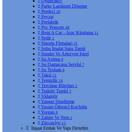
Oyuncakçı
Parke Lami̇nant Döşeme
Perdeci̇
29
Peyzaj
Prefabri̇k
Pvc Pencere
48
Rent A Car - Araç Ki̇ralama
11
Sedi̇r
1
Si̇gorta Fi̇rmaları
31
Soba İmalat Satış Tami̇r
Sondaj Ve Artezyen İşleri̇
Su Arıtma
8
Su Damacana Servi̇si̇
7
Su Tesi̇satı
8
Taksi̇
21
Temi̇zli̇k
14
Tercüme Büroları
2
Traktör Tami̇ri̇
5
Vi̇danjör
Yangın Söndürme
Yaşam Öğrenci̇ Koçluğu
Yorgan
8
Zahi̇re Ve Yem
2
Züccaci̇ye
13
İnşaat Emlak Ve Yapı Deneti̇m