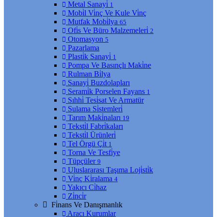
Metal Sanayi̇
1
Mobi̇l Vi̇nç Ve Kule Vi̇nç
Mutfak Mobi̇lya
65
Ofi̇s Ve Büro Malzemeleri̇
2
Otomasyon
5
Pazarlama
Plasti̇k Sanayi̇
1
Pompa Ve Basınçlı Maki̇ne
Rulman Bi̇lya
Sanayi̇ Buzdolapları
Serami̇k Porselen Fayans
1
Sıhhi̇ Tesi̇sat Ve Armatür
Sulama Si̇stemleri̇
Tarım Maki̇naları
19
Teksti̇l Fabri̇kaları
Teksti̇l Ürünleri̇
Tel Örgü Çi̇t
1
Torna Ve Tesfi̇ye
Tüpçüler
9
Uluslararası Taşıma Loji̇sti̇k
Vi̇nç Ki̇ralama
4
Yakıcı Ci̇haz
Zi̇nci̇r
Fi̇nans Ve Danışmanlık
Aracı Kurumlar