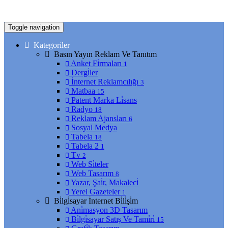
Toggle navigation
Kategoriler
Basın Yayın Reklam Ve Tanıtım
Anket Fi̇rmaları
1
Dergi̇ler
İnternet Reklamcılığı
3
Matbaa
15
Patent Marka Li̇sans
Radyo
18
Reklam Ajansları
6
Sosyal Medya
Tabela
18
Tabela 2
1
Tv
2
Web Si̇teler
Web Tasarım
8
Yazar, Şai̇r, Makaleci̇
Yerel Gazeteler
1
Bi̇lgi̇sayar İnternet Bi̇li̇şi̇m
Ani̇masyon 3D Tasarım
Bi̇lgi̇sayar Satış Ve Tami̇ri̇
15