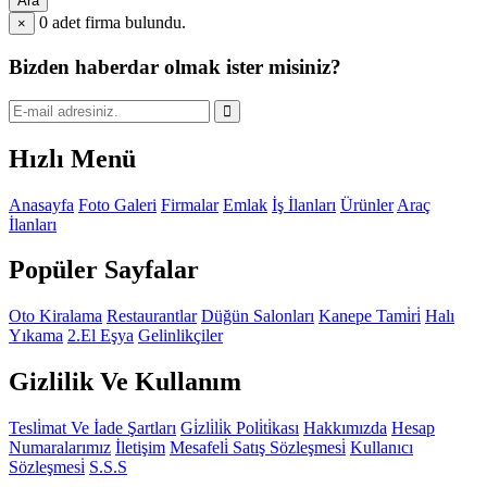
Ara
0
adet firma bulundu.
×
Bizden haberdar olmak ister misiniz?
Hızlı Menü
Anasayfa
Foto Galeri
Firmalar
Emlak
İş İlanları
Ürünler
Araç
İlanları
Popüler Sayfalar
Oto Kiralama
Restaurantlar
Düğün Salonları
Kanepe Tami̇ri̇
Halı
Yıkama
2.El Eşya
Gelinlikçiler
Gizlilik Ve Kullanım
Tesli̇mat Ve İade Şartları
Gi̇zli̇li̇k Poli̇ti̇kası
Hakkımızda
Hesap
Numaralarımız
İletişim
Mesafeli̇ Satış Sözleşmesi̇
Kullanıcı
Sözleşmesi̇
S.S.S