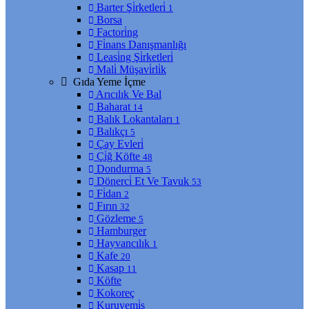
Barter Şi̇rketleri̇
1
Borsa
Factori̇ng
Fi̇nans Danışmanlığı
Leasi̇ng Şi̇rketleri̇
Mali̇ Müşavi̇rli̇k
Gıda Yeme İçme
Arıcılık Ve Bal
Baharat
14
Balık Lokantaları
1
Balıkçı
5
Çay Evleri̇
Çi̇ğ Köfte
48
Dondurma
5
Dönerci̇ Et Ve Tavuk
53
Fi̇dan
2
Fırın
32
Gözleme
5
Hamburger
Hayvancılık
1
Kafe
20
Kasap
11
Köfte
Kokoreç
Kuruyemi̇ş