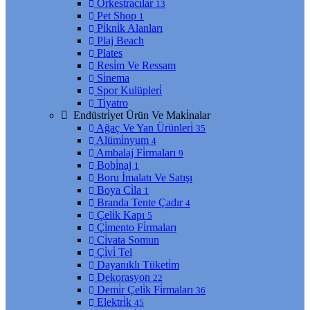
Orkestracılar
13
Pet Shop
1
Pi̇kni̇k Alanları
Plaj Beach
Plates
Resi̇m Ve Ressam
Si̇nema
Spor Kulüpleri̇
Ti̇yatro
Endüstri̇yet Ürün Ve Maki̇nalar
Ağaç Ve Yan Ürünleri̇
35
Alümi̇nyum
4
Ambalaj Fi̇rmaları
9
Bobi̇naj
1
Boru İmalatı Ve Satışı
Boya Ci̇la
1
Branda Tente Çadır
4
Çeli̇k Kapı
5
Çi̇mento Fi̇rmaları
Ci̇vata Somun
Çi̇vi̇ Tel
Dayanıklı Tüketi̇m
Dekorasyon
22
Demi̇r Çeli̇k Fi̇rmaları
36
Elektri̇k
45