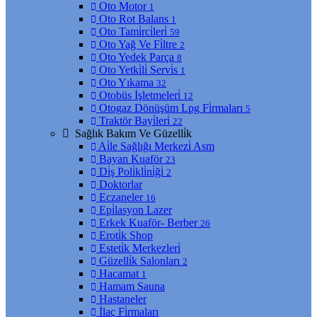
Oto Motor
1
Oto Rot Balans
1
Oto Tami̇rci̇leri̇
59
Oto Yağ Ve Fi̇ltre
2
Oto Yedek Parça
8
Oto Yetki̇li̇ Servi̇s
1
Oto Yıkama
32
Otobüs İşletmeleri̇
12
Otogaz Dönüşüm Lpg Fi̇rmaları
5
Traktör Bayi̇leri̇
22
Sağlık Bakım Ve Güzelli̇k
Ai̇le Sağlığı Merkezi̇ Asm
Bayan Kuaför
23
Di̇ş Poli̇kli̇ni̇ği̇
2
Doktorlar
Eczaneler
16
Epi̇lasyon Lazer
Erkek Kuaför- Berber
26
Eroti̇k Shop
Esteti̇k Merkezleri̇
Güzelli̇k Salonları
2
Hacamat
1
Hamam Sauna
Hastaneler
İlaç Fi̇rmaları