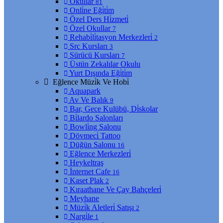
Okullar
81
Onli̇ne Eği̇ti̇m
Özel Ders Hi̇zmeti̇
Özel Okullar
7
Rehabi̇li̇tasyon Merkezleri̇
2
Src Kursları
3
Sürücü Kursları
7
Üstün Zekalılar Okulu
Yurt Dışında Eği̇ti̇m
Eğlence Müzi̇k Ve Hobi̇
Aquapark
Av Ve Balık
9
Bar, Gece Kulübü, Di̇skolar
Bi̇lardo Salonları
Bowli̇ng Salonu
Dövmeci̇ Tattoo
Düğün Salonu
16
Eğlence Merkezleri̇
Heykeltraş
İnternet Cafe
16
Kaset Plak
2
Kıraathane Ve Çay Bahçeleri̇
Meyhane
Müzi̇k Aletleri̇ Satışı
2
Nargi̇le
1