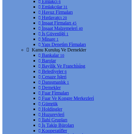
Emlakçı
6
Emlakçılar
31
Havuz Fi̇rmaları
Hırdavatçı
20
İnşaat Fi̇rmaları
45
İnşaat Malzemeleri̇
40
İş Güvenli̇ği̇
1
Mi̇nare
1
Yapı Deneti̇m Fi̇rmaları
Kamu Kuruluş Ve Dernekler
Bankalar
10
Barolar
Bayi̇li̇k Ve Franchi̇si̇ng
Beledi̇yeler
6
Cenaze İşleri̇
Danışmanlık
1
Dernekler
Fuar Fi̇rmaları
Fuar Ve Kongre Merkezleri̇
Gümrük
Holdi̇ngler
Huzurevleri̇
İlahi̇ Grupları
İş Taki̇p Büroları
Kooperati̇fler