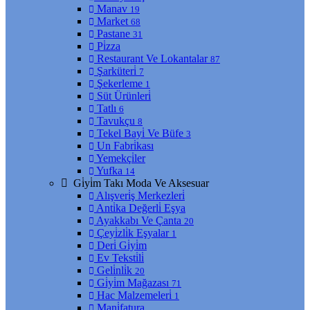
Manav
19
Market
68
Pastane
31
Pi̇zza
Restaurant Ve Lokantalar
87
Şarküteri̇
7
Şekerleme
1
Süt Ürünleri̇
Tatlı
6
Tavukçu
8
Tekel Bayi̇ Ve Büfe
3
Un Fabri̇kası
Yemekçi̇ler
Yufka
14
Gi̇yi̇m Takı Moda Ve Aksesuar
Alışveri̇ş Merkezleri̇
Anti̇ka Değerli̇ Eşya
Ayakkabı Ve Çanta
20
Çeyi̇zli̇k Eşyalar
1
Deri̇ Gi̇yi̇m
Ev Teksti̇li̇
Geli̇nli̇k
20
Gi̇yi̇m Mağazası
71
Hac Malzemeleri̇
1
Mani̇fatura