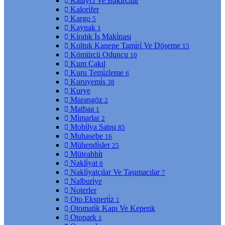
Kalaycı Ve Bakırcılar
Kalori̇fer
Kargo
5
Kaynak
1
Ki̇ralık İş Maki̇nası
Koltuk Kanepe Tami̇ri̇ Ve Döşeme
15
Kömürcü Oduncu
10
Kum Çakıl
Kuru Temi̇zleme
6
Kuruyemi̇ş
38
Kurye
Marangöz
2
Matbaa
1
Mi̇marlar
2
Mobi̇lya Satışı
85
Muhasebe
16
Mühendi̇sler
25
Müteahhi̇t
Nakli̇yat
6
Nakli̇yatçılar Ve Taşımacılar
7
Nalburi̇ye
Noterler
Oto Eksperti̇z
1
Otomati̇k Kapı Ve Kepenk
Otopark
1