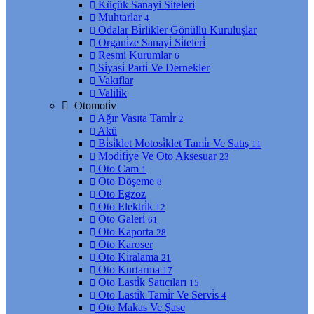
Küçük Sanayi̇ Si̇teleri̇
Muhtarlar
4
Odalar Bi̇rli̇kler Gönüllü Kuruluşlar
Organi̇ze Sanayi̇ Si̇teleri̇
Resmi̇ Kurumlar
6
Si̇yasi̇ Parti̇ Ve Dernekler
Vakıflar
Vali̇li̇k
Otomoti̇v
Ağır Vasıta Tami̇r
2
Akü
Bi̇si̇klet Motosi̇klet Tami̇r Ve Satış
11
Modi̇fi̇ye Ve Oto Aksesuar
23
Oto Cam
1
Oto Döşeme
8
Oto Egzoz
Oto Elektri̇k
12
Oto Galeri̇
61
Oto Kaporta
28
Oto Karoser
Oto Ki̇ralama
21
Oto Kurtarma
17
Oto Lasti̇k Satıcıları
15
Oto Lasti̇k Tami̇r Ve Servi̇s
4
Oto Makas Ve Şase