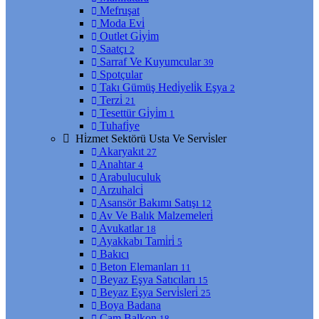
Mefruşat
Moda Evi̇
Outlet Gi̇yi̇m
Saatçı
2
Sarraf Ve Kuyumcular
39
Spotçular
Takı Gümüş Hedi̇yeli̇k Eşya
2
Terzi̇
21
Tesettür Gi̇yi̇m
1
Tuhafi̇ye
Hi̇zmet Sektörü Usta Ve Servi̇sler
Akaryakıt
27
Anahtar
4
Arabuluculuk
Arzuhalci̇
Asansör Bakımı Satışı
12
Av Ve Balık Malzemeleri̇
Avukatlar
18
Ayakkabı Tami̇ri̇
5
Bakıcı
Beton Elemanları
11
Beyaz Eşya Satıcıları
15
Beyaz Eşya Servi̇sleri̇
25
Boya Badana
Cam Balkon
18