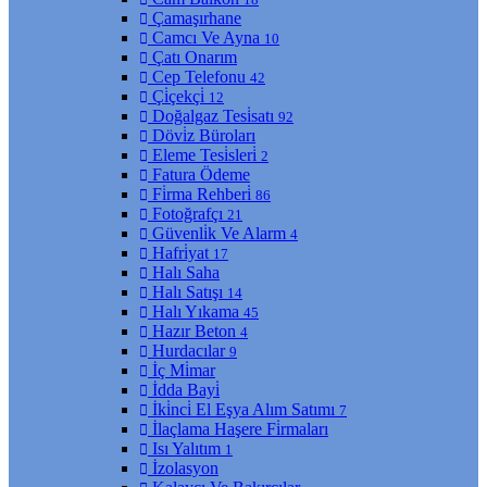
Çamaşırhane
Camcı Ve Ayna
10
Çatı Onarım
Cep Telefonu
42
Çi̇çekçi̇
12
Doğalgaz Tesi̇satı
92
Dövi̇z Büroları
Eleme Tesi̇sleri̇
2
Fatura Ödeme
Fi̇rma Rehberi̇
86
Fotoğrafçı
21
Güvenli̇k Ve Alarm
4
Hafri̇yat
17
Halı Saha
Halı Satışı
14
Halı Yıkama
45
Hazır Beton
4
Hurdacılar
9
İç Mi̇mar
İdda Bayi̇
İki̇nci̇ El Eşya Alım Satımı
7
İlaçlama Haşere Fi̇rmaları
Isı Yalıtım
1
İzolasyon