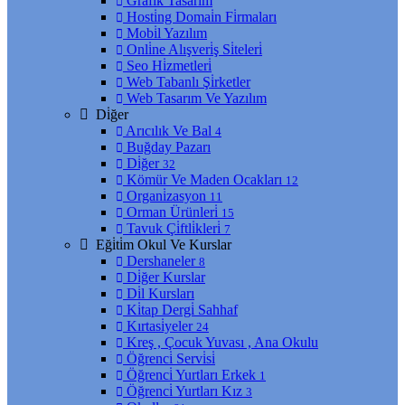
Grafi̇k Tasarım
Hosti̇ng Domai̇n Fi̇rmaları
Mobi̇l Yazılım
Onli̇ne Alışveri̇ş Si̇teleri̇
Seo Hi̇zmetleri̇
Web Tabanlı Şi̇rketler
Web Tasarım Ve Yazılım
Di̇ğer
Arıcılık Ve Bal
4
Buğday Pazarı
Di̇ğer
32
Kömür Ve Maden Ocakları
12
Organi̇zasyon
11
Orman Ürünleri̇
15
Tavuk Çi̇ftli̇kleri̇
7
Eği̇ti̇m Okul Ve Kurslar
Dershaneler
8
Di̇ğer Kurslar
Di̇l Kursları
Ki̇tap Dergi̇ Sahhaf
Kırtasi̇yeler
24
Kreş , Çocuk Yuvası , Ana Okulu
Öğrenci̇ Servi̇si̇
Öğrenci̇ Yurtları Erkek
1
Öğrenci̇ Yurtları Kız
3