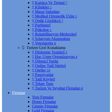
Kaplıca Ve Termal
7
Kli̇ni̇kler
1
Masaj Salonları
Medi̇kal Ortopedi̇k Ürün
1
Opti̇k Gözlükçü
7
Parfümeri̇
Psi̇kolog
1
Rehabi̇li̇tasyon Merkezleri̇
Solaryum Akupunktur
Veteri̇nerler
8
Turi̇zm Gezi̇ Konaklama
Di̇nlenme Tesi̇sleri̇
5
Hac Umre Organi̇zasyon
4
Öğrenci̇ Yurdu
Onli̇ne Tati̇l Si̇teleri̇
Oteller
10
Pansi̇yonlar
Tati̇l Köyleri̇
Tekne Turu
Turi̇zm Ve Seyahat Fi̇rmaları
6
Firmalar
Yeni Firmalar
Demo Firmalar
Gümüş Firmalar
Gold Firmalar