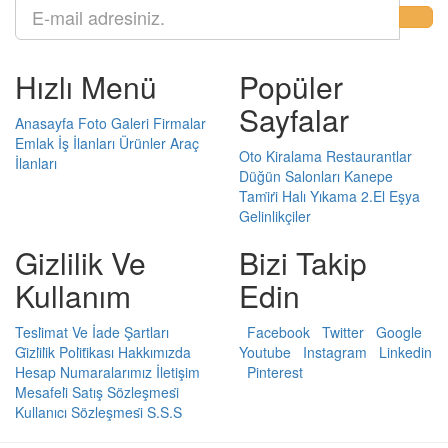
Hızlı Menü
Popüler
Sayfalar
Anasayfa
Foto Galeri
Firmalar
Emlak
İş İlanları
Ürünler
Araç
Oto Kiralama
Restaurantlar
İlanları
Düğün Salonları
Kanepe
Tami̇ri̇
Halı Yıkama
2.El Eşya
Gelinlikçiler
Gizlilik Ve
Bizi Takip
Kullanım
Edin
Tesli̇mat Ve İade Şartları
Facebook
Twitter
Google
Gi̇zli̇li̇k Poli̇ti̇kası
Hakkımızda
Youtube
Instagram
Linkedin
Hesap Numaralarımız
İletişim
Pinterest
Mesafeli̇ Satış Sözleşmesi̇
Kullanıcı Sözleşmesi̇
S.S.S